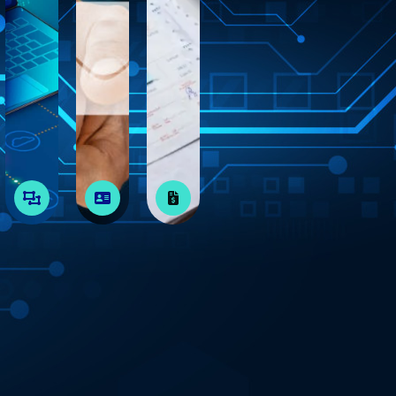
s
 LAN
Diseño WEB
Contactanos
Facturación